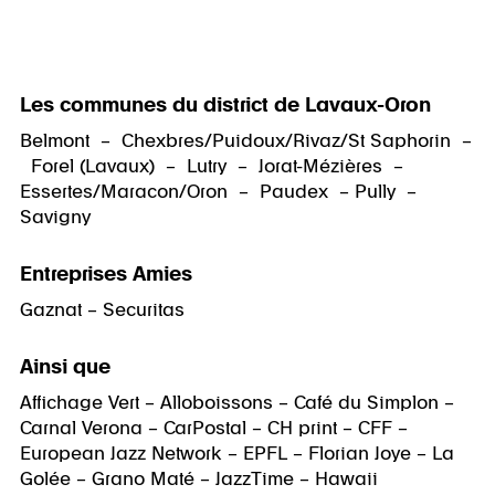
Les communes du district de Lavaux-Oron
Belmont – Chexbres/Puidoux/Rivaz/St Saphorin –
Forel (Lavaux) – Lutry – Jorat-Mézières –
Essertes/Maracon/Oron – Paudex – Pully –
Savigny
Entreprises Amies
Gaznat – Securitas
Ainsi que
Affichage Vert – Alloboissons – Café du Simplon –
Carnal Verona – CarPostal – CH print – CFF –
European Jazz Network – EPFL – Florian Joye – La
Golée – Grano Maté – JazzTime – Hawaii