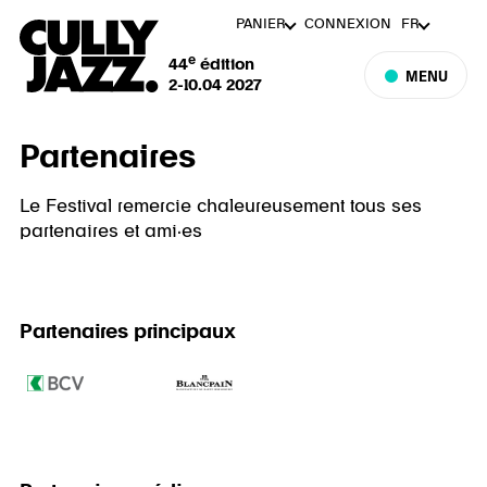
PANIER
CONNEXION
FR
e
44
édition
MENU
2-10.04 2027
Partenaires
Le Festival remercie chaleureusement tous ses
partenaires et ami·es
Partenaires principaux