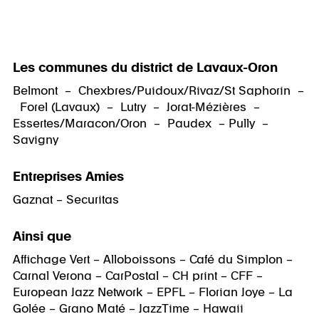
Les communes du district de Lavaux-Oron
Belmont – Chexbres/Puidoux/Rivaz/St Saphorin –
Forel (Lavaux) – Lutry – Jorat-Mézières –
Essertes/Maracon/Oron – Paudex – Pully –
Savigny
Entreprises Amies
Gaznat – Securitas
Ainsi que
Affichage Vert – Alloboissons – Café du Simplon –
Carnal Verona – CarPostal – CH print – CFF –
European Jazz Network – EPFL – Florian Joye – La
Golée – Grano Maté – JazzTime – Hawaii