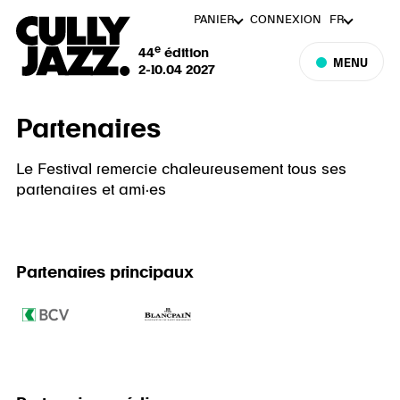
PANIER
CONNEXION
FR
e
44
édition
MENU
2-10.04 2027
Partenaires
Le Festival remercie chaleureusement tous ses
partenaires et ami·es
Partenaires principaux