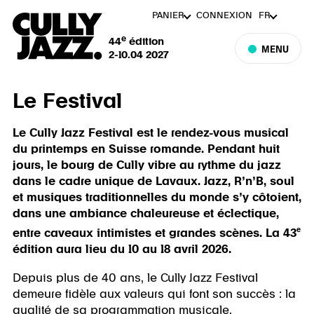
PANIER
CONNEXION
FR
e
44
édition
MENU
2-10.04 2027
Le Festival
Le Cully Jazz Festival est le rendez-vous musical
du printemps en Suisse romande. Pendant huit
jours, le bourg de Cully vibre au rythme du jazz
dans le cadre unique de Lavaux. Jazz, R’n’B, soul
et musiques traditionnelles du monde s’y côtoient,
dans une ambiance chaleureuse et éclectique,
e
entre caveaux intimistes et grandes scènes. La 43
édition aura lieu du 10 au 18 avril 2026.
Depuis plus de 40 ans, le Cully Jazz Festival
demeure fidèle aux valeurs qui font son succès : la
qualité de sa programmation musicale,