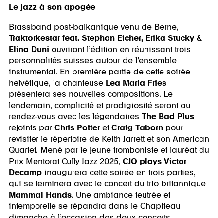
Le jazz à son apogée
Brassband post-balkanique venu de Berne,
Traktorkestar feat. Stephan Eicher, Erika Stucky &
Elina Duni
ouvriront l’édition en réunissant trois
personnalités suisses autour de l’ensemble
instrumental. En première partie de cette soirée
helvétique, la chanteuse
Lea Maria Fries
présentera ses nouvelles compositions. Le
lendemain, complicité et prodigiosité seront au
rendez-vous avec les légendaires
The Bad Plus
rejoints par
Chris Potter
et
Craig Taborn
pour
revisiter le répertoire de Keith Jarrett et son American
Quartet. Mené par le jeune tromboniste et lauréat du
Prix Mentorat Cully Jazz 2025,
CJO plays Victor
Decamp
inaugurera cette soirée en trois parties,
qui se terminera avec le concert du trio britannique
Mammal Hands
. Une ambiance feutrée et
intemporelle se répandra dans le Chapiteau
dimanche à l’occasion des deux concerts