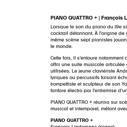
PIANO QUATTRO + | François 
Lorsque le son du piano du 19e si
cocktail détonnant. À l’origine de
même scène sept pianistes jouant
le monde.
Cette fois, il s’entoure notamment 
offrir une suite musicale articulé
utilisées. Le jeune claviériste A
lyriques ou percussifs faisant éch
trompettiste et sculpteur de son
fanfare électro par l’entremise d’u
PIANO QUATTRO + réunira sur scèn
musical et intemporel, mêlant ave
PIANO QUATTRO +