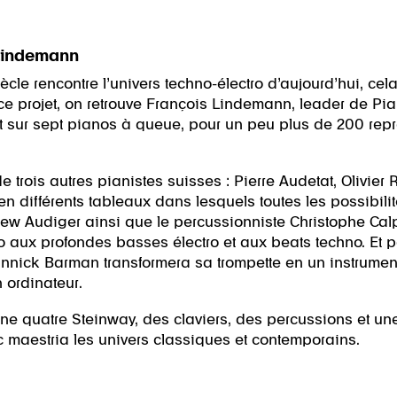
Lindemann
ècle rencontre l’univers techno-électro d’aujourd’hui, 
 ce projet, on retrouve François Lindemann, leader de Pi
 sur sept pianos à queue, pour un peu plus de 200 repr
de trois autres pianistes suisses : Pierre Audetat, Olivier 
e en différents tableaux dans lesquels toutes les possibi
ndrew Audiger ainsi que le percussionniste Christophe Ca
o aux profondes basses électro et aux beats techno. Et po
 Yannick Barman transformera sa trompette en un instrum
n ordinateur.
e quatre Steinway, des claviers, des percussions et un
c maestria les univers classiques et contemporains.