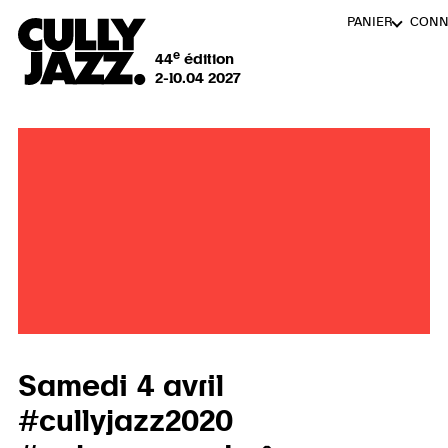
PANIER
CONN
e
44
édition
2-10.04 2027
Samedi 4 avril
#cullyjazz2020