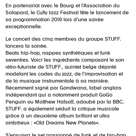
En partenariat avec le Bourg et l’Association du
Salopard, le Cully Jazz Festival fête le lancement de
sa programmation 2019 lors d’une soirée
exceptionnelle.
Le concert des cinq membres du groupe STUFF.
lancera la soirée.
Beats hip-hop, nappes synthétiques et funk
seventies. Voici les ingrédients composant le son
rétro-futuriste de STUFF., quintet belge déjanté
modelant les codes du jazz, de l’improvisation et
de la musique instrumentale à sa manière.
Récemment signé par Gondwana, label anglais
indépendant qui a notamment produit GoGo
Penguin ou Matthew Halsall, adoubé par la BBC,
STUFF. a également séduit la critique musicale
grâce à un deuxième album brillant et ultra
ambitieux : «Old Dreams New Planets».
S’ensuivra le set passionné de funk et de hip-hop