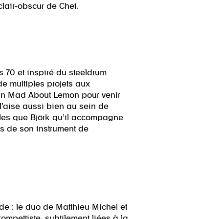
 clair-obscur de Chet.
 70 et inspiré du steeldrum
de multiples projets aux
inin Mad About Lemon pour venir
 l’aise aussi bien au sein de
lles que Björk qu’il accompagne
es de son instrument de
e : le duo de Matthieu Michel et
rompettiste, subtilement liées à la