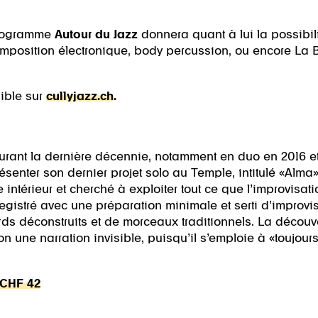
 programme
Autour du Jazz
donnera quant à lui la possibili
mposition électronique, body percussion, ou encore La B
ible sur
cullyjazz.ch
.
durant la dernière décennie, notamment en duo en 2016 et
enter son dernier projet solo au Temple, intitulé «Alma».
ntérieur et cherché à exploiter tout ce que l’improvisatio
egistré avec une préparation minimale et serti d’improvi
s déconstruits et de morceaux traditionnels. La découve
n une narration invisible, puisqu’il s’emploie à «toujours
, CHF 42