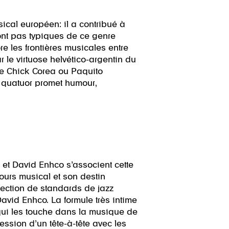
ical européen: il a contribué à
ont pas typiques de ce genre
e les frontières musicales entre
r le virtuose helvético-argentin du
e Chick Corea ou Paquito
u quatuor promet humour,
et David Enhco s’associent cette
cours musical et son destin
lection de standards de jazz
avid Enhco. La formule très intime
é qui les touche dans la musique de
ssion d’un tête-à-tête avec les