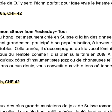
e de Cully sera l’écrin parfait pour faire vivre le lyrisme
16h, CHF 42
mon «Snow from Yesterday» Tour
hang, cet instrument créé en Suisse à la fin des années
ayant grandement participé à sa popularisation, à travers 
riables. Cette année, il s’accompagne du trio vocal fém
que du Temple, comme il a si bien su le faire en 2019. A
u’aux côtés d’instrumentistes jazz ou de chanteuses te
, sans aucun doute, vous convertir aux vibrations aérienn
0h, CHF 42
eux des plus grands musiciens de jazz de Suisse romand
incelles. Les mélodies tantôt acérées, tantôt tendres du t