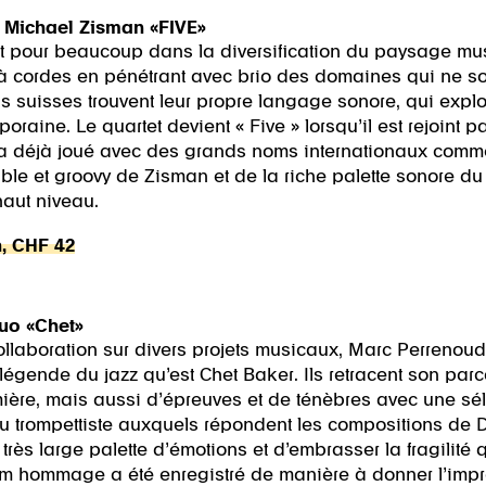
. Michael Zisman «FIVE»
t pour beaucoup dans la diversification du paysage mus
à cordes en pénétrant avec brio des domaines qui ne s
 suisses trouvent leur propre langage sonore, qui explor
raine. Le quartet devient « Five » lorsqu’il est rejoint pa
 déjà joué avec des grands noms internationaux comm
ble et groovy de Zisman et de la riche palette sonore d
haut niveau.
h, CHF 42
uo «Chet»
laboration sur divers projets musicaux, Marc Perrenoud 
a légende du jazz qu’est Chet Baker. Ils retracent son par
umière, mais aussi d’épreuves et de ténèbres avec une sé
u trompettiste auxquels répondent les compositions de D
très large palette d’émotions et d’embrasser la fragilit
bum hommage a été enregistré de manière à donner l’impre