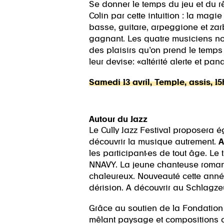
Se donner le temps du jeu et du rê
Colin par cette intuition : la magi
basse, guitare, arpeggione et zarb
gagnant. Les quatre musiciens nou
des plaisirs qu’on prend le temp
leur devise: «altérité alerte et pa
Samedi 13 avril, Temple, assis, 1
Autour du Jazz
Le Cully Jazz Festival proposera é
découvrir la musique autrement.
A
les participant·es de tout âge. Le 
NNAVY. La jeune chanteuse romande
chaleureux. Nouveauté cette ann
dérision. A découvrir au Schlagze
Grâce au soutien de la Fondatio
mêlant paysage et compositions o