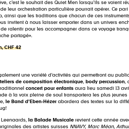
ve, c’est le souhait des Quiet Men lorsqu’ils se voient ré
e de leur orchestration particulière pourrait opérer. Ce par
, ainsi que les traditions que chacun de ces instruments
s invitent à nous laisser emporter dans un univers ench
s de ralentir pour les accompagner dans ce voyage tranq
nache partagé».
5h, CHF 42
galement une variété d’activités qui permettront au publ
teliers de composition électronique
,
body percussion
,
traditionnel
concert pour enfants
aura lieu samedi 13 avr
 à la voix pleine de soul transportera les plus jeunes
ée,
le Band d’Eben-Hézer
abordera des textes sur la dif
ug!
n Leenaards,
la Balade Musicale
revient cette année av
riginales des artistes suisses
NNAVY, Marc Méan, Arthur