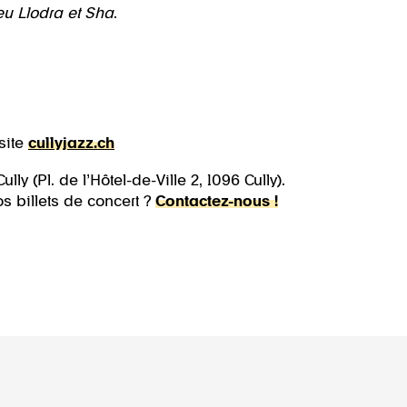
ieu Llodra et Sha
.
site
cullyjazz.ch
ly (Pl. de l’Hôtel-de-Ville 2, 1096 Cully).
s billets de concert ?
Contactez-nous !