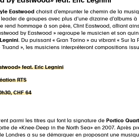
 by Eastwood» feat. Eric Legnini
yle Eastwood
choisit d’emprunter le chemin de la musi
que leader de groupes avec plus d’une dizaine d’albums à
ste rend hommage à son père, Clint Eastwood, alliant ain
« Eastwood by Eastwood » regroupe le musicien et son qu
 Legnini
. Du puissant « Gran Torino » au vibrant « Sur la
le Truand », les musiciens interpréteront compositions is
wood» feat. Eric Legnini
réation RTS
20h30, CHF 64
ent parmi les titres qui font la signature de
Portico Quart
sortie de «Knee-Deep in the North Sea» en 2007. Après 
 de Londres a su se démarquer en proposant une musique 