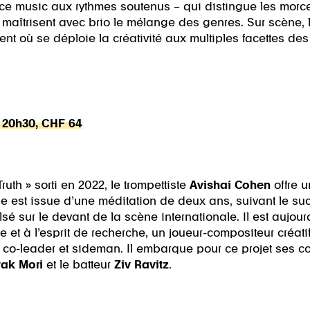
nce music aux rythmes soutenus – qui distingue les morc
 maîtrisent avec brio le mélange des genres. Sur scène, 
t où se déploie la créativité aux multiples facettes des
, 20h30, CHF 64
th » sorti en 2022, le trompettiste
Avishai Cohen
offre u
ue est issue d’une méditation de deux ans, suivant le suc
lsé sur le devant de la scène internationale. Il est aujo
t à l’esprit de recherche, un joueur-compositeur créatif
r, co-leader et sideman. Il embarque pour ce projet ses co
rak Mori
et le batteur
Ziv Ravitz
.