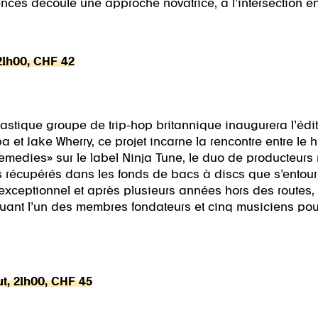
ences découle une approche novatrice, à l’intersection ent
 21h00, CHF 42
tastique groupe de trip-hop britannique inaugurera l’édit
 et Jake Wherry, ce projet incarne la rencontre entre le h
Remedies» sur le label Ninja Tune, le duo de producteurs
récupérés dans les fonds de bacs à discs que s’entourer
 exceptionnel et après plusieurs années hors des routes,
uant l’un des membres fondateurs et cinq musiciens pour 
ut, 21h00, CHF 45