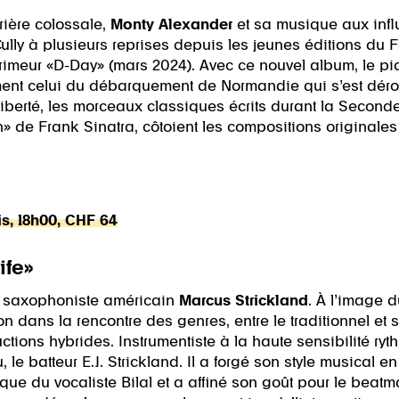
rière colossale,
Monty Alexander
et sa musique aux inf
ully à plusieurs reprises depuis les jeunes éditions du Fe
 primeur «D-Day» (mars 2024). Avec ce nouvel album, le p
nt celui du débarquement de Normandie qui s’est déroulé
 liberté, les morceaux classiques écrits durant la Secon
n» de Frank Sinatra, côtoient les compositions originales 
is, 18h00, CHF 64
ife»
 du saxophoniste américain
Marcus Strickland
. À l’image d
ation dans la rencontre des genres, entre le traditionnel et 
tions hybrides. Instrumentiste à la haute sensibilité ryth
le batteur E.J. Strickland. Il a forgé son style musical e
que du vocaliste Bilal et a affiné son goût pour le beat