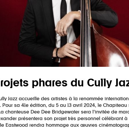
rojets phares du Cully J
ly Jazz accueille des artistes à la renommée internation
l. Pour sa 41e édition, du 5 au 13 avril 2024, le Chapitea
. La chanteuse Dee Dee Bridgewater sera l’invitée de ma
ander présentera son projet très personnel célébrant à la
 Kyle Eastwood rendra hommage aux œuvres cinématograp