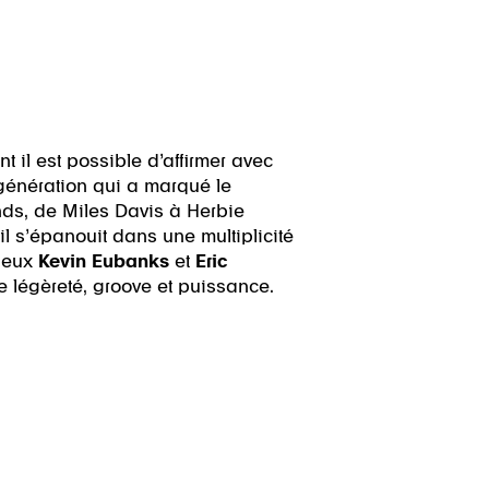
t il est possible d’affirmer avec
 génération qui a marqué le
nds, de Miles Davis à Herbie
l s’épanouit dans une multiplicité
uleux
Kevin Eubanks
et
Eric
re légèreté, groove et puissance.