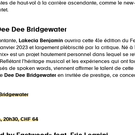
stes de haut-vol à la carrière ascendante, comme le new
tet.
Dee Dee Bridgewater
ontante,
Lakecia Benjamin
ouvrira cette 41e édition du F
anvier 2023 et largement plébiscité par la critique. Né à 
enix» est un projet hautement personnel dans lequel se r
Reflétant l’héritage musical et les expériences qui ont f
sés de spoken words, viennent affirmer le talent de cett
se
Dee Dee Bridgewater
en invitée de prestige, ce concert
Bridgewater
s, 20h30, CHF 64