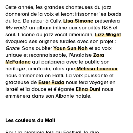
Cette année, les grandes chanteuses du jazz
donneront de la voix et feront frissonner les bords
du lac. De retour à Cully,
Lisa Simone
présentera
My world
, un album intime aux sonorités R&B et
soul. L’icône du jazz vocal américain,
Lizz Wright
évoquera ses origines rurales avec son projet :
Grace
. Sans oublier
Youn Sun Nah
et sa voix
unique et reconnaissable, l’Anglaise
Zara
McFarlane
qui partagera avec le public son
héritage jamaïcain, alors que
Mélissa Laveaux
nous emmènera en Haïti. La voix puissante et
gracieuse de
Ester Rada
nous fera voyager en
Israël et la douce et élégante
Elina Duni
nous
emmènera dans son Albanie natale.
Les couleurs du Mali
Pour la première fois au Festival, le duo