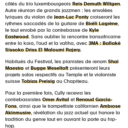
côtés du trio luxembourgeois
Reis Demuth Wiltgen
.
Autre réunion de grands jazzmen : les envolées
lyriques du violon de
Jean-Luc Ponty
croiseront les
rythmes saccadés de la guitare de
Biréli Lagrène
,
le tout enrobé par la contrebasse de
Kyle
Eastwood
. Sans oublier la rencontre transafricaine
entre la kora, l’oud et la valiha, avec
3MA : Ballaké
Sissoko Driss El Maloumi Rajery
.
Habitués du Festival, les pianistes de renom
Shai
Maestro
et
Bugge Weseltoft
présenteront leurs
projets solos respectifs au Temple et le violoniste
suisse
Tobias Preisig
au Chapiteau.
Pour la première fois, Cully recevra les
contrebassistes
Omer Avital
et
Renaud Garcia-
Fons
, ainsi que le trompettiste californien
Ambrose
Akinmusire
, révélation du jazz actuel qui honore la
tradition du genre tout en ouvrant la porte au hip-
hop.