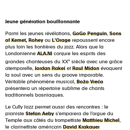
Jeune génération bouillonnante
Parmi les jeunes révélations,
GoGo Penguin
,
Sons
of Kemet
,
Rohey
ou
L’Orage
repoussent encore
plus loin les frontières du jazz. Alors que la
Londonienne
ALA.NI
conjure les esprits des
e
grandes chanteuses du XX
siècle avec une grâce
atemporelle,
Jordan Rakei
et
Raul Midon
évoquent
la soul avec un sens du groove imparable.
Véritable phénomène musical,
Božo Vrećo
présentera un répertoire sublime de chants
traditionnels bosniaques.
Le Cully Jazz permet aussi des rencontres : le
pianiste
Stefan Aeby
s’emparera de l’orgue du
Temple aux côtés du trompettiste
Matthieu Michel
,
le clarinettiste américain
David Krakauer